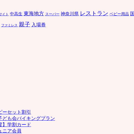
レストラン
東海地方
中高生
神奈川県
ベビー用品
スーパー
サイト
親子
入場券
ファミレス
ピーセット割引
子ども会バイキングプラン
度】学割カード
ュニア会員