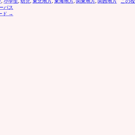
ー
,
小学生
,
幼児
,
東北地方
,
東海地方
,
関東地方
,
関西地方
この投
ーパス
ード
→