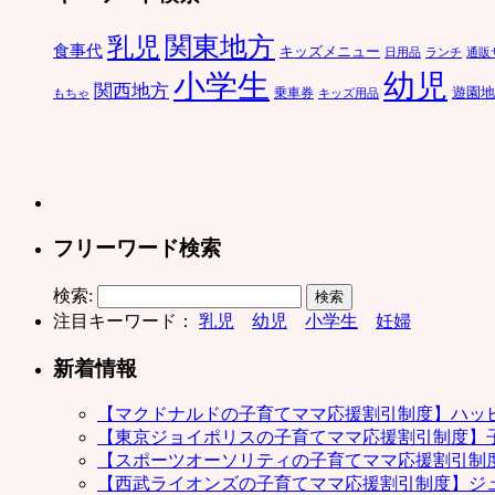
関東地方
乳児
食事代
キッズメニュー
ランチ
日用品
通販
小学生
幼児
関西地方
乗車券
遊園地
もちゃ
キッズ用品
フリーワード検索
検索:
注目キーワード：
乳児
幼児
小学生
妊婦
新着情報
【マクドナルドの子育てママ応援割引制度】ハッ
【東京ジョイポリスの子育てママ応援割引制度】
【スポーツオーソリティの子育てママ応援割引制
【西武ライオンズの子育てママ応援割引制度】ジ