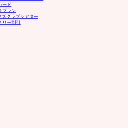
カード
会プラン
マズクラブシアター
ミリー割引