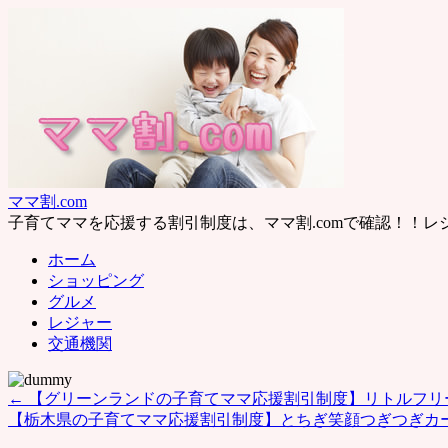
ママ割.com
子育てママを応援する割引制度は、ママ割.comで確認！！
ホーム
ショッピング
グルメ
レジャー
交通機関
←
【グリーンランドの子育てママ応援割引制度】リトルフリ
【栃木県の子育てママ応援割引制度】とちぎ笑顔つぎつぎカ