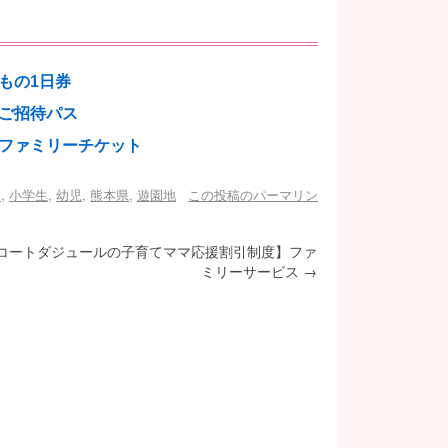
もの1日券
ご招待パス
ファミリーチケット
券
,
小学生
,
幼児
,
熊本県
,
遊園地
この投稿のパーマリン
コートダジュールの子育てママ応援割引制度】ファ
ミリーサービス
→