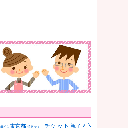
小
チケット
親子
東京都
食事代
通販サイト