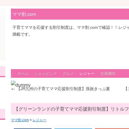
ママ割.com
子育てママを応援する割引制度は、ママ割.comで確認！！レ
満載です。
ホーム
ショッピング
グルメ
レジャー
交通機関
←
【JR九州の子育てママ応援割引制度】孫旅きっぷ夏
【
【グリーンランドの子育てママ応援割引制度】リトルフ
ママ割.com
>
レジャー