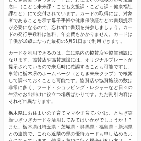
窓口（こども未来課・こども支援課・こども課・健康福祉
課など）にて交付されています。カードの取得には、対象
者であることを示す母子手帳や健康保険証などの書類提示
が必要になるので、忘れずに書類を持参しましょう。カー
ドの発行手数料は無料、年会費もかかりません。カードは
子供が18歳になった最初の3月31日まで利用できます。
カードを利用できるのは、主に県内の協賛店や協賛施設に
なります。協賛店や協賛施設には、オリジナルプレートが
提示されているので来店時に確認することも可能ですし、
事前に栃木県のホームページ（とちぎ未来クラブ）で検索
して調べておくことも可能です。協賛店や協賛施設の数は
非常に多く、フード・ショッピング・レジャーなど日々の
生活やお出掛けに役立つ場所ばかりです。ただ割引内容は
それぞれ異なります。
栃木県にお住まいの子育てママや子育てパパは、とちぎ笑
顔つぎつぎカードを活用してみてはいかがでしょうか！？
また、栃木県は埼玉県・茨城県・群馬県・福島県・新潟県
との連携で、これら近隣の県の優待カードも申し込めるよ
うになっています。他県へ遊びに行く機会が多い方は、こ