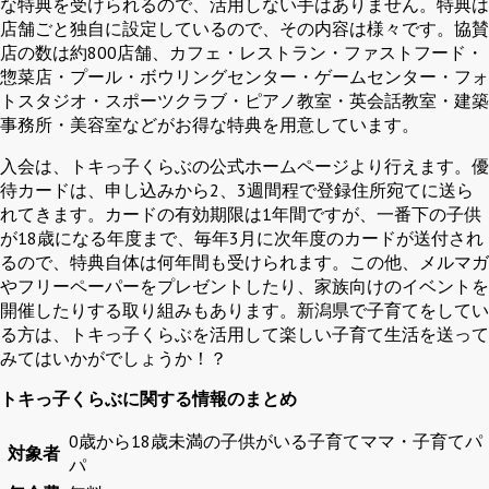
な特典を受けられるので、活用しない手はありません。特典は
店舗ごと独自に設定しているので、その内容は様々です。協賛
店の数は約800店舗、カフェ・レストラン・ファストフード・
惣菜店・プール・ボウリングセンター・ゲームセンター・フォ
トスタジオ・スポーツクラブ・ピアノ教室・英会話教室・建築
事務所・美容室などがお得な特典を用意しています。
入会は、トキっ子くらぶの公式ホームページより行えます。優
待カードは、申し込みから2、3週間程で登録住所宛てに送ら
れてきます。カードの有効期限は1年間ですが、一番下の子供
が18歳になる年度まで、毎年3月に次年度のカードが送付され
るので、特典自体は何年間も受けられます。この他、メルマガ
やフリーペーパーをプレゼントしたり、家族向けのイベントを
開催したりする取り組みもあります。新潟県で子育てをしてい
る方は、トキっ子くらぶを活用して楽しい子育て生活を送って
みてはいかがでしょうか！？
トキっ子くらぶに関する情報のまとめ
0歳から18歳未満の子供がいる子育てママ・子育てパ
対象者
パ