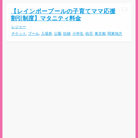
【レインボープールの子育てママ応援
割引制度】マタニティ料金
レジャー
チケット
,
プール
,
入場券
,
公園
,
妊婦
,
小学生
,
幼児
,
東京都
,
関東地方