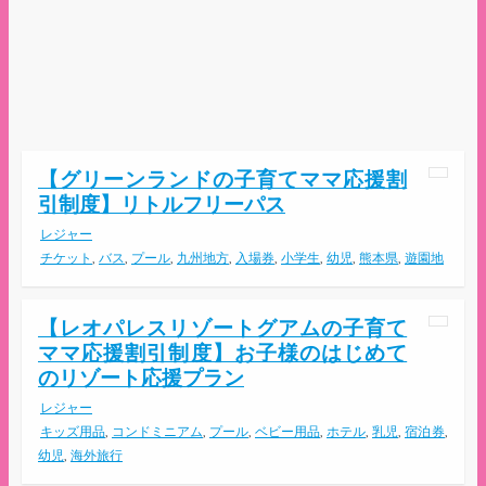
【グリーンランドの子育てママ応援割
引制度】リトルフリーパス
レジャー
チケット
,
バス
,
プール
,
九州地方
,
入場券
,
小学生
,
幼児
,
熊本県
,
遊園地
【レオパレスリゾートグアムの子育て
ママ応援割引制度】お子様のはじめて
のリゾート応援プラン
レジャー
キッズ用品
,
コンドミニアム
,
プール
,
ベビー用品
,
ホテル
,
乳児
,
宿泊券
,
幼児
,
海外旅行