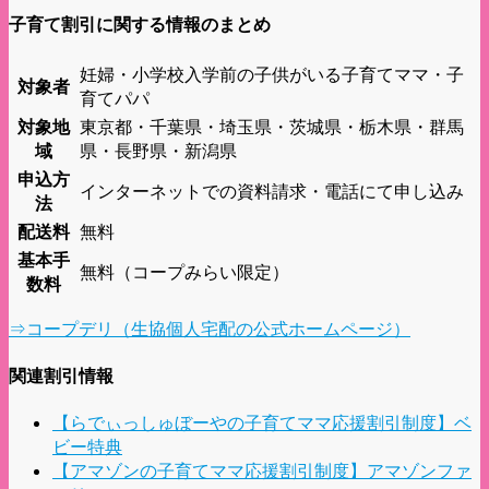
子育て割引に関する情報のまとめ
妊婦・小学校入学前の子供がいる子育てママ・子
対象者
育てパパ
対象地
東京都・千葉県・埼玉県・茨城県・栃木県・群馬
域
県・長野県・新潟県
申込方
インターネットでの資料請求・電話にて申し込み
法
配送料
無料
基本手
無料（コープみらい限定）
数料
⇒コープデリ（生協個人宅配の公式ホームページ）
関連割引情報
【らでぃっしゅぼーやの子育てママ応援割引制度】ベ
ビー特典
【アマゾンの子育てママ応援割引制度】アマゾンファ