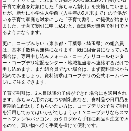
子育て家庭を対象にした「赤ちゃん割引」を実施していまし
たが、新たに小学生入学前（入学年の3月末まで）の子供が
いる子育て家庭も対象にした「子育て割引」の提供が始まり
ました。子育て割引に申し込むと、配送料が無料で利用でき
るようになります。
更に、コープみらい（東京都・千葉県・埼玉県）の組合員
は、基本手数料も無料になります。既に組合員になっている
場合は、専用申し込みフォーム・コープデリコールセンタ
ー・コープデリ宅配センター・地域担当者へ連絡するだけで
申し込めます。まだ組合員でない場合は、まず資料請求から
始めてみましょう。資料請求はコープデリの公式ホームペー
ジにて注文できます。
子育て割引は、2人目以降の子供ができた場合にも適用され
ます。赤ちゃん用のおむつや離乳食など、食料品や日用品を
定期的に配送してもらいたい方は、コープデリの子育て割引
を活用してみてはいかがでしょうか！？コープデリならスマ
ートフォンやパソコン、カタログから手軽に商品を注文でき
るので、買い物へ行く手間を省けて便利です。