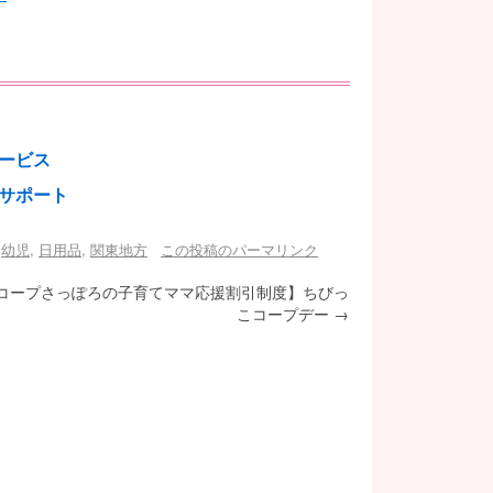
ービス
サポート
,
幼児
,
日用品
,
関東地方
この投稿のパーマリンク
コープさっぽろの子育てママ応援割引制度】ちびっ
こコープデー
→