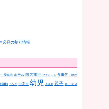
国内旅行
食事代
ホテル
ー
乗車券
ファミレス
日用品
幼児
親子
中高生
遊園地
キッズメ
ランチ
子供服