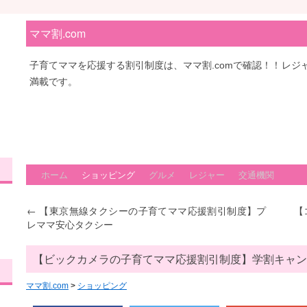
ママ割.com
子育てママを応援する割引制度は、ママ割.comで確認！！レ
満載です。
ホーム
ショッピング
グルメ
レジャー
交通機関
←
【東京無線タクシーの子育てママ応援割引制度】プ
【
レママ安心タクシー
【ビックカメラの子育てママ応援割引制度】学割キャン
ママ割.com
>
ショッピング