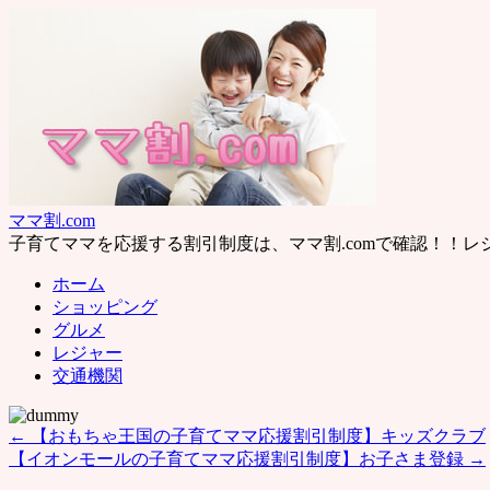
ママ割.com
子育てママを応援する割引制度は、ママ割.comで確認！！
ホーム
ショッピング
グルメ
レジャー
交通機関
←
【おもちゃ王国の子育てママ応援割引制度】キッズクラブ
【イオンモールの子育てママ応援割引制度】お子さま登録
→