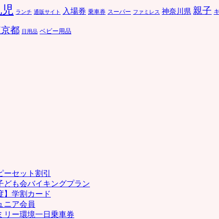
乳児
親子
入場券
神奈川県
乗車券
スーパー
ランチ
ファミレス
通販サイト
東京都
ベビー用品
日用品
ピーセット割引
子ども会バイキングプラン
度】学割カード
ュニア会員
ミリー環境一日乗車券