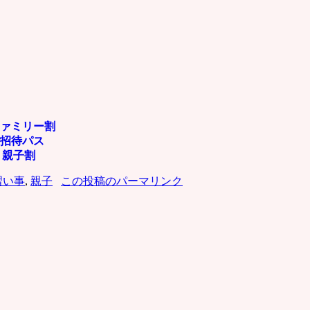
ァミリー割
招待パス
】親子割
習い事
,
親子
この投稿のパーマリンク