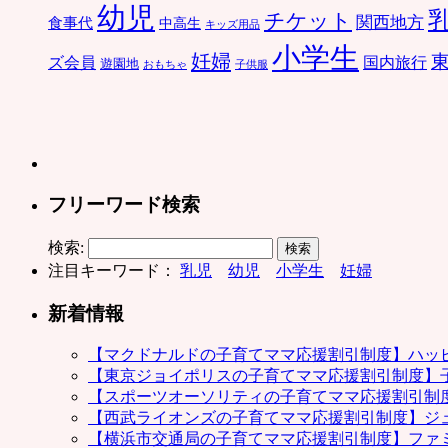
幼児
チケット
関西地方
食事代
中高生
キッズ用品
小学生
妊婦
ズ会員
国内旅行
遊園地
おもちゃ
子供服
フリーワード検索
検索:
注目キーワード：
乳児
幼児
小学生
妊婦
新着情報
【マクドナルドの子育てママ応援割引制度】ハッ
【東京ジョイポリスの子育てママ応援割引制度】
【スポーツオーソリティの子育てママ応援割引制
【西武ライオンズの子育てママ応援割引制度】ジ
【横浜市交通局の子育てママ応援割引制度】ファ