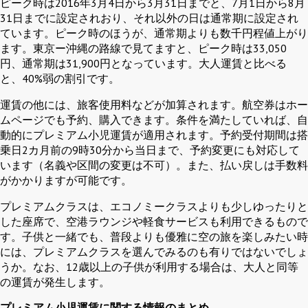
ピーク時は2016年3月4日から3月31日までと、7月1日から8月
31日までに設定されおり、それ以外の日は通常期に設定され
ています。ピーク時のほうが、通常期よりも数千円程値上がり
ます。東京ー沖縄の路線で見てますと、ピーク時は33,050
円、通常期は31,900円となっています。大人運賃と比べる
と、40%弱の割引です。
運賃の他には、旅客使用料などが加算されます。航空券はホー
ムページでも予約、購入できます。条件を満たしていれば、自
動的にプレミアム小児運賃が適用されます。予約受付期間は搭
乗日2カ月前の9時30分から当日まで、予約変更にも対応して
います（名義や区間の変更は不可）。また、払い戻しは手数料
がかかりますが可能です。
プレミアムクラスは、エコノミークラスよりも少しゆったりと
した座席で、空港ラウンジや軽食サービスも利用できるもので
す。子供と一緒でも、普段よりも優雅に空の旅を楽しみたい時
には、プレミアムクラスを選んでみるのも有りではないでしょ
うか。なお、12歳以上の子供が利用する場合は、大人と同等
の運賃が発生します。
プレミアム小児運賃に関する情報のまとめ