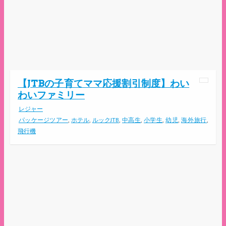
【JTBの子育てママ応援割引制度】わい
わいファミリー
レジャー
パッケージツアー
,
ホテル
,
ルックJTB
,
中高生
,
小学生
,
幼児
,
海外旅行
,
飛行機